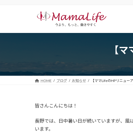
コ
ナ
ン
ビ
テ
ゲ
ン
ー
ツ
シ
へ
ョ
ス
ン
【マ
キ
に
ッ
移
プ
動
HOME
ブログ
お知らせ
【ママLifeのHPリニュ
皆さんこんにちは！
長野では、日中暑い日が続いていますが、風
います。