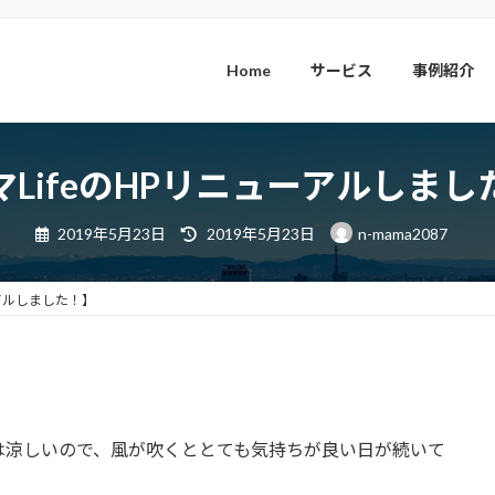
Home
サービス
事例紹介
マLifeのHPリニューアルしまし
最
2019年5月23日
2019年5月23日
n-mama2087
終
更
新
日
ーアルしました！】
時
:
は涼しいので、風が吹くととても気持ちが良い日が続いて