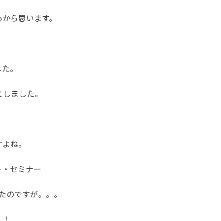
心から思います。
した。
としました。
すよね。
ト・セミナー
たのですが。。。
！！