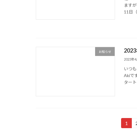
ますが
11日（ 
20
お知らせ
2023年
いつも
Aki
タート
投
1
固
定
稿