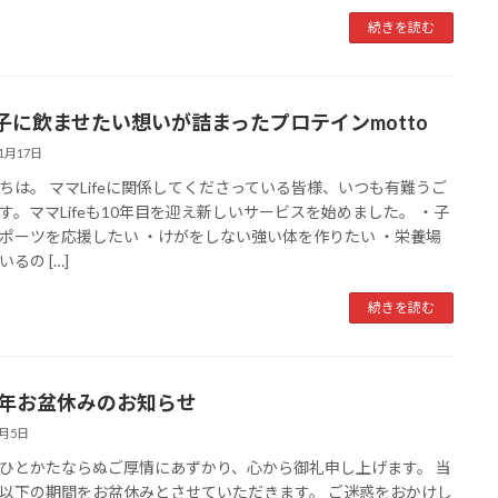
続きを読む
子に飲ませたい想いが詰まったプロテインmotto
11月17日
ちは。 ママLifeに関係してくださっている皆様、いつも有難うご
す。ママLifeも10年目を迎え新しいサービスを始めました。 ・子
ポーツを応援したい ・けがをしない強い体を作りたい ・栄養場
るの […]
続きを読む
23年お盆休みのお知らせ
7月5日
ひとかたならぬご厚情にあずかり、心から御礼申し上げます。 当
以下の期間をお盆休みとさせていただきます。 ご迷惑をおかけし