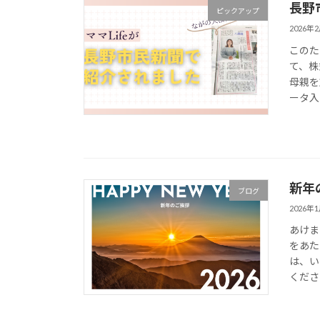
長野
ピックアップ
2026年
このた
て、株
母親を
ータ入
新年
ブログ
2026年
あけま
をあた
は、い
くださ