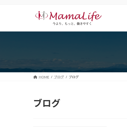
コ
ナ
ン
ビ
テ
ゲ
ン
ー
ツ
シ
へ
ョ
ス
ン
キ
に
ッ
移
プ
動
HOME
ブログ
ブログ
ブログ