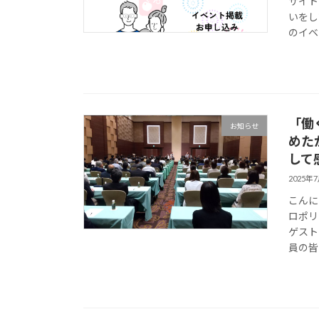
サイト
いをし
のイベ
「働
お知らせ
めた
して
2025年
こんに
ロポリ
ゲスト
員の皆