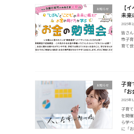
【イ
お知らせ
未来
2025年
皆さん
市子育
育て世
子育
お知らせ
「お
2025年
子育て
を開催
ら学べ
に「お