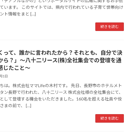
「チアフルながの」というポータルサイトの広報に関するお手伝
ています。 このサイトでは、県内で行われている子育て世帯向け
ント情報をまと […]
続きを読む
くって、誰かに言われたから？それとも、自分で決
から？」〜八十二リース(株)全社集会での登壇を通
感じたこと〜
7月1日
ちは。株式会社ママLifeの木村です。 先日、長野市のホテルメト
タン長野で行われた、八十二リース 株式会社様の全社集会にて、
として登壇する機会をいただきました。160名を超える社員や役
さまの前で、 […]
続きを読む