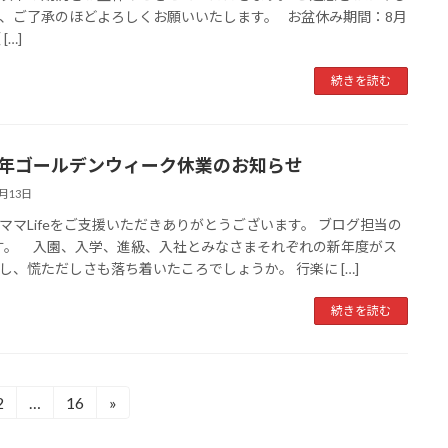
、ご了承のほどよろしくお願いいたします。 お盆休み期間：8月
[…]
続きを読む
23年ゴールデンウィーク休業のお知らせ
4月13日
ママLifeをご支援いただきありがとうございます。 ブログ担当の
です。 入園、入学、進級、入社とみなさまそれぞれの新年度がス
し、慌ただしさも落ち着いたころでしょうか。 行楽に […]
続きを読む
2
…
16
»
固
固
定
定