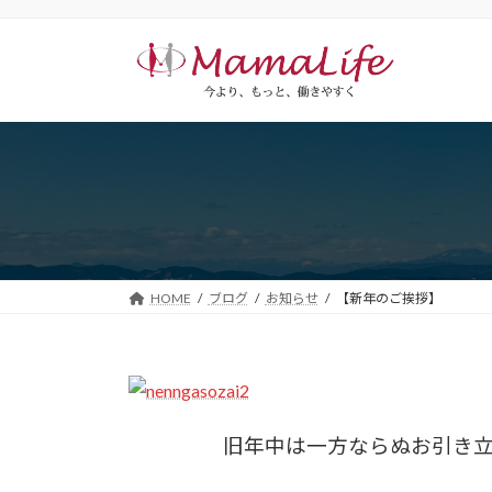
コ
ナ
ン
ビ
テ
ゲ
ン
ー
ツ
シ
へ
ョ
ス
ン
キ
に
ッ
移
プ
動
HOME
ブログ
お知らせ
【新年のご挨拶】
旧年中は一方ならぬお引き