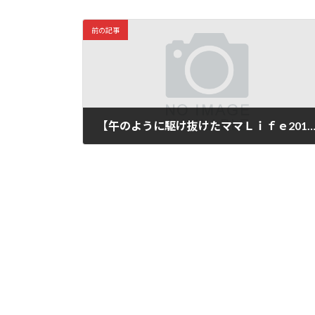
前の記事
【午のように駆け抜けたママＬｉｆｅ2014最後のブ
2014年12月31日