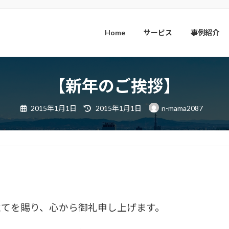
Home
サービス
事例紹介
【新年のご挨拶】
最
2015年1月1日
2015年1月1日
n-mama2087
終
更
新
日
時
:
立てを賜り、心から御礼申し上げます。